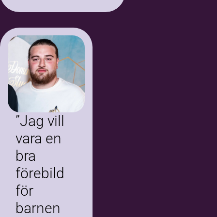
innebär att åldras.
”Jag vill
vara en
bra
förebild
för
barnen