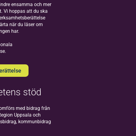
Visby!
mindre ensamma och mer
t. Vi hoppas att du ska
verksamhetsberättelse
järta när du läser om
ingen har.
gionala
se.
Bilda
Södertälje
rättelse
Välkommen till oss
på Bildas kontor i
Södertälje!
tens stöd
omförs med bidrag från
Region Uppsala och
atsbidrag, kommunbidrag