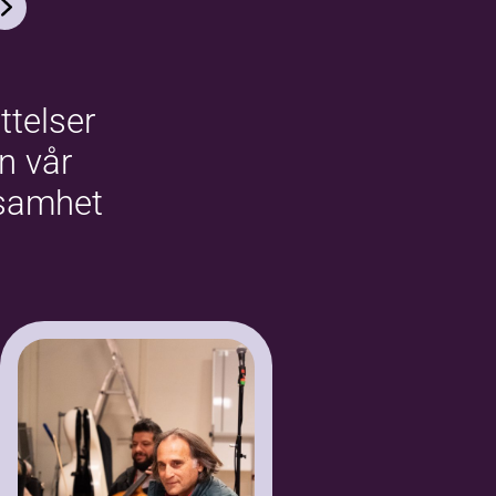
ttelser
ån vår
samhet