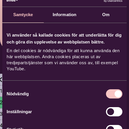
Skogsberga Spelmansgård, T
äby
Samtycke
Information
Om
2026-08-22
Kommande
Vi använder så kallade cookies för att underlätta för dig
och göra din upplevelse av webbplatsen bättre.
En del cookies är nödvändiga för att kunna använda den
här webbplatsen. Andra cookies placeras ut av
tredjepartstjänster som vi använder oss av, till exempel
YouTube.
Samtyckesval
1
Nödvändig
2
Inställningar
3
4