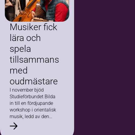
Musiker fick
lära och
spela
tillsammans
med
oudmästare
I november bjöd
Studieförbundet Bilda
in till en fördjupande
workshop i orientalisk
musik, ledd av den
internationellt erkände
oudmästaren Yurdal