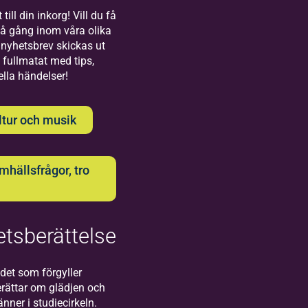
Bilda
till din inkorg! Vill du få
på gång inom våra olika
Uppsala
nyhetsbrev skickas ut
 fullmatat med tips,
Välkommen till
ella händelser!
oss på Bilda i
Uppsala!
ltur och musik
hällsfrågor, tro
Bilda
tsberättelse
Visby
Välkommen
det som förgyller
till oss på
rättar om glädjen och
Bilda i
ner i studiecirkeln.