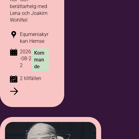
berättarhelg med
Lena och Joakim
Wohlfeil
Equmeniakyr
kan Hemse
2026
Kom
-08-2
man
2
de
2 tillfällen