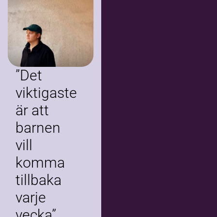
med strålande
resultat.
”Det
viktigaste
är att
barnen
vill
komma
tillbaka
varje
vecka”