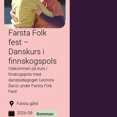
Farsta Folk
fest –
Danskurs i
finnskogspols
Välkommen på kurs i
finskogspols med
danspedagogen Leonora
Danzi under Farsta Folk
Fest!
Farsta gård
2026-08-
Komman