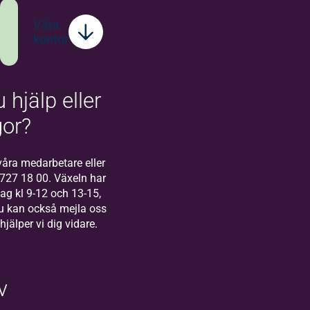
Våra
kontor
 hjälp eller
Bilda
Stockholm
gor?
Välkommen till
Bilda Stockholm! I
åra medarbetare eller
Stockholm finns
-727 18 00. Växeln har
vårt regionkontor
g kl 9-12 och 13-15,
för Bilda Öst.
u kan också mejla oss
 hjälper vi dig vidare.
v