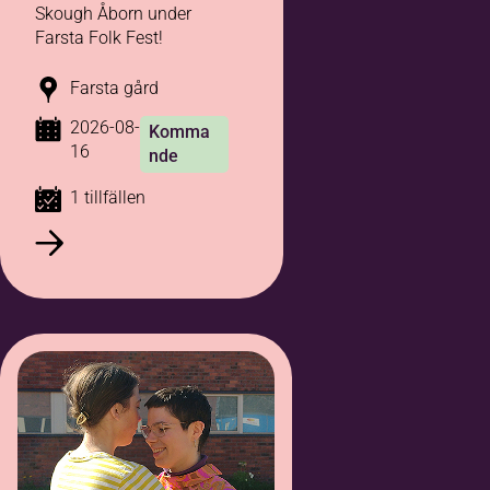
Skough Åborn under
Farsta Folk Fest!
Farsta gård
2026-08-
Komma
16
nde
1 tillfällen