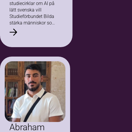
studiecirklar om AI på
lätt svenska vill
Studieförbundet Bilda
stärka människor som
står utanför
arbetsmarknaden.
Genom praktiska
övningar, vägledning
och digitala verktyg får
deltagarna nya
möjligheter att…
Abraham