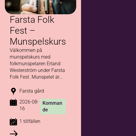
Farsta Folk
Fest –
Munspelskurs
Välkommen på
munspelskurs med
folkmunspelaren Erland
Westerström under Farsta
Folk Fest. Munspelet är
ett litet instrument med
stora möjligheter!
Farsta gård
2026-08-
Komman
16
de
1 tillfällen