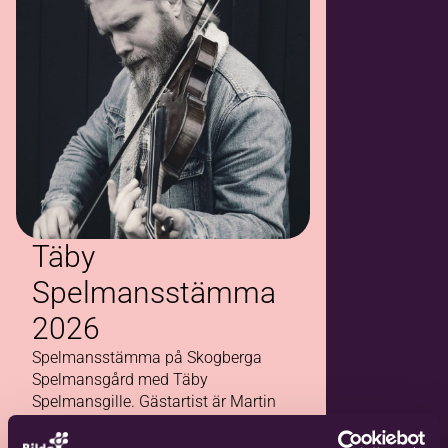
Täby
Spelmansstämma
2026
Spelmansstämma på Skogberga
Spelmansgård med Täby
Spelmansgille. Gästartist är Martin
Björklund!