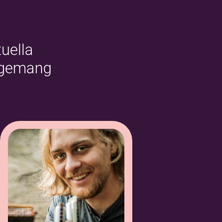
uella
ngemang