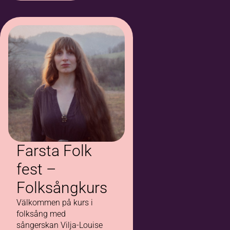
Farsta Folk
fest –
Folksångkurs
Välkommen på kurs i
folksång med
sångerskan Vilja-Louise