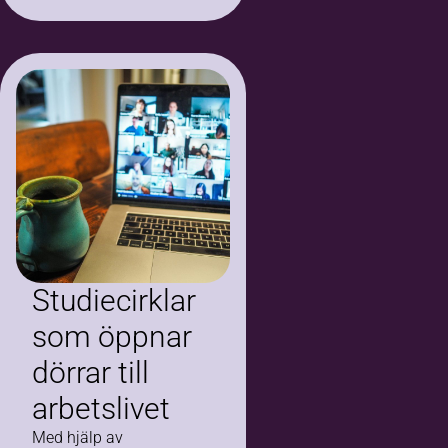
Tokcan. Femton
musiker och
musikintresserade
samlades för att
fördjupa sina…
Studiecirklar
som öppnar
dörrar till
arbetslivet
Med hjälp av