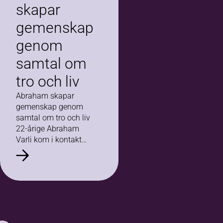
skapar
gemenskap
genom
samtal om
tro och liv
Abraham skapar
gemenskap genom
samtal om tro och liv
22-årige Abraham
Varli kom i kontakt
med Bilda när han
gick en studiecirkel i
S:t Afrem Syrisk
Ortodoxa kyrka. –
Jag…