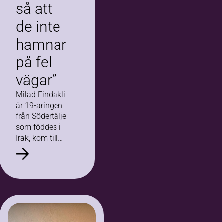
så att
de inte
hamnar
på fel
vägar”
Milad Findakli
är 19-åringen
från Södertälje
som föddes i
Irak, kom till
Sverige som
barn och
knäckte koden
för hur man
kombinerar
skola, jobb och
cirkelledarskap,