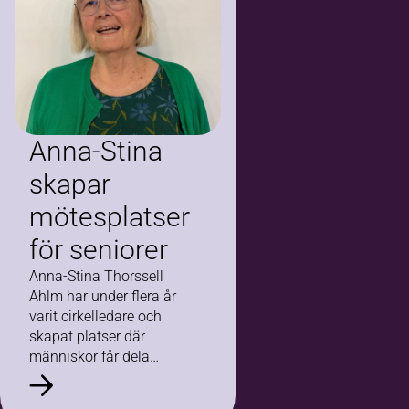
Anna-Stina
skapar
mötesplatser
för seniorer
Anna-Stina Thorssell
Ahlm har under flera år
varit cirkelledare och
skapat platser där
människor får dela
livserfarenheter, tankar
och frågor om vad det