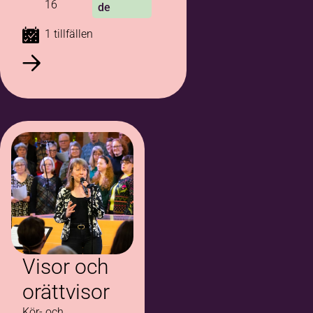
16
de
1 tillfällen
Visor och
orättvisor
Kör- och