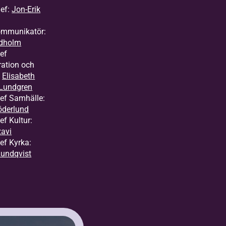
ef:
Jon-Erik
ommunikatör:
edholm
ef
ration och
:
Elisabeth
Lundgren
ef Samhälle:
öderlund
f Kultur:
zavi
ef Kyrka:
undqvist