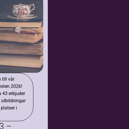
ill vår
östen 2026!
 43 erbjuder
 utbildningar
 platser i
3 –