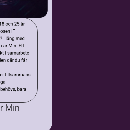
18 och 25 år
osen IF
F? Häng med
 är Min. Ett
ekt i samarbete
en där du får
eter tillsammans
nga
 behövs, bara
r Min