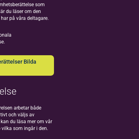
mverkan
amhetsberättelse som
d
 när du läser om den
kmusikens
 har på våra deltagare.
 och flera
samlingar.
ionala
se.
ättelser Bilda
appa
else
ch laga
ilda
 dig som vill
undsvall
relsen arbetar både
a dig mer om
tivt och väljs av
kommen till
 ta hand om
kan du läsa mer om vår
da i Sundsvall
a kläder och
 vilka som ingår i den.
Storgatan.
ka
ningstekniker,