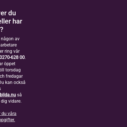
er du
eller har
r?
 någon av
arbetare
er ring vår
0270-628 00
.
ar öppet
ill torsdag
och fredagar
 Du kan också
s
bilda.nu
så
 dig vidare.
r du våra
pgifter.