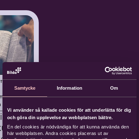
dning
ovisa
h
jörsgård
ur i
ksamhetsutvecklare
korna
tur
lfvéngården
ilda
yrkor
 Konsert
alun
Samtycke
Information
Om
ed Olle och
kommen till
mlingar
t kontor i
rgitta
a Mitt
entiell
un! Kika in på
Vi använder så kallade cookies för att underlätta för dig
ning
oraeus
estival
kopp kaffe och
och göra din upplevelse av webbplatsen bättre.
la din
ultur
En del cookies är nödvändiga för att kunna använda den
rna
kbildningstanke
Alfvéngården , Leks
här webbplatsen. Andra cookies placeras ut av
korna
 oss.