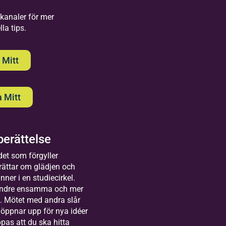
 kanaler för mer
onsert
la tips.
Sarah
tdans
ch
 Mitt
avid
ström
 Mitt
Pingstkyr
kan Malu
erättelse
ilda
ng
et som förgyller
ättvik
202
Ko
ättar om glädjen och
6-0
lkommen
mm
ner i en studiecirkel.
8-2
 Bilda
and
mindre ensamma och mer
2
tvik. Här
e
t. Mötet med andra slår
 vi
öppnar upp för nya idéer
lokaler,
pas att du ska hitta