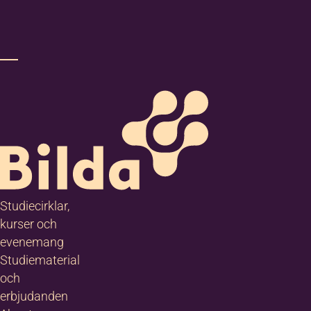
ts för massor av
kbildning.
takta oss så får
veta mer!
Studiecirklar,
kurser och
evenemang
ilda
Studiematerial
stersund
och
erbjudanden
 Tingshuset i