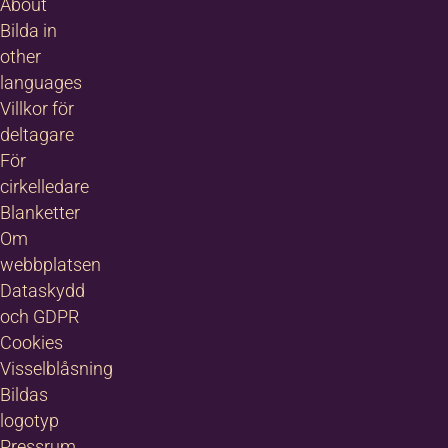
About
trala Östersund
alltid varit en
Bilda in
tpunkt för olika
other
ters kultur. Här
languages
s och skapas
Villkor för
ga givande
deltagare
takter och
angemang i alla
För
s former.I
cirkelledare
ersund har
Blanketter
da…
Om
webbplatsen
Dataskydd
och GDPR
Cookies
Visselblåsning
Bildas
logotyp
Pressrum