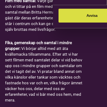
Film med samtal:
Varje gång har ett ämne
och vi tittar på en film med ett förinspelat
samtal mellan Britta Hermansson och en
Avvisa
gäst där deras erfarenheter och berättelser
står i centrum och kan ge stöd åt den som
själv brottas med livsfrågor.
Fika, gemenskap och samtal i mindre
grupper:
Vi börjar alltid med att äta
kvällsmacka tillsammans. Efter att vi har
sett filmen med samtalet delar vi vid behov
upp oss i mindre grupper och samtalar om
det vi tagit del av. Vi pratar bland annat om
vilka känslor eller tankar som väcktes och
fastnade hos var och en, vilka frågor ämnet
väcker hos oss, delar med oss av
erfarenheter, vad vi bär med oss hem, med
mera.