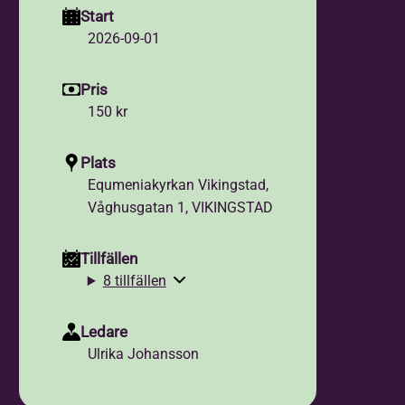
Start
2026-09-01
Pris
150 kr
Plats
Equmeniakyrkan Vikingstad,
Våghusgatan 1, VIKINGSTAD
Tillfällen
8 tillfällen
Ledare
Ulrika Johansson