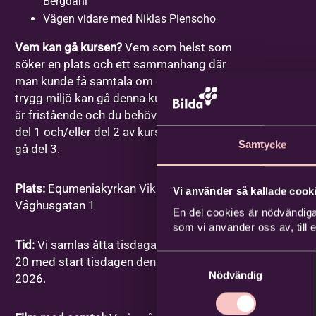
Bergdahl
Vägen vidare med Niklas Piensoho
Vem kan gå kursen?
Vem som helst som
söker en plats och ett sammanhang där
man kunde få samtala om dessa frågor i en
trygg miljö kan gå denna kurs. Varje gång
är fristående och du behöver inte ha gått
del 1 och/eller del 2 av kursen för att kunna
Samtycke
gå del 3.
Plats:
Equmeniakyrkan Vikingstad,
Vi använder så kallade cooki
Våghusgatan 1
En del cookies är nödvändiga
som vi använder oss av, till
Tid:
Vi samlas åtta tisdagar mellan kl. 18-
Samtyckesval
20 med start tisdagen den 1 september
Nödvändig
2026.