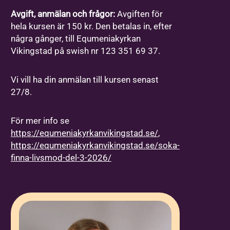
Avgift, anmälan och frågor:
Avgiften för
hela kursen är 150 kr. Den betalas in, efter
några gånger, till Equmeniakyrkan
Vikingstad på swish nr 123 351 69 37.
Vi vill ha din anmälan till kursen senast
27/8.
För mer info se
https://equmeniakyrkanvikingstad.se/
,
https://equmeniakyrkanvikingstad.se/soka-
finna-livsmod-del-3-2026/