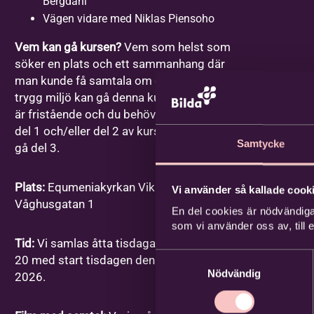
Bergdahl
Vägen vidare med Niklas Piensoho
Vem kan gå kursen?
Vem som helst som
söker en plats och ett sammanhang där
man kunde få samtala om dessa frågor i en
trygg miljö kan gå denna kurs. Varje gång
är fristående och du behöver inte ha gått
del 1 och/eller del 2 av kursen för att kunna
Samtycke
gå del 3.
Plats:
Equmeniakyrkan Vikingstad,
Vi använder så kallade cooki
Våghusgatan 1
En del cookies är nödvändiga
som vi använder oss av, till
Tid:
Vi samlas åtta tisdagar mellan kl. 18-
Samtyckesval
20 med start tisdagen den 1 september
Nödvändig
2026.