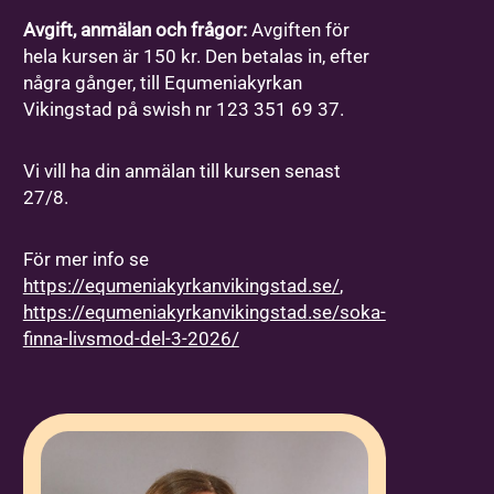
Avgift, anmälan och frågor:
Avgiften för
hela kursen är 150 kr. Den betalas in, efter
några gånger, till Equmeniakyrkan
Vikingstad på swish nr 123 351 69 37.
Vi vill ha din anmälan till kursen senast
27/8.
För mer info se
https://equmeniakyrkanvikingstad.se/
,
https://equmeniakyrkanvikingstad.se/soka-
finna-livsmod-del-3-2026/