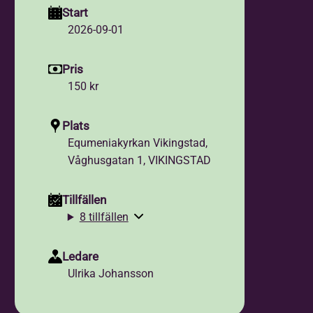
Start
2026-09-01
Pris
150 kr
Plats
Equmeniakyrkan Vikingstad,
Våghusgatan 1, VIKINGSTAD
Tillfällen
8 tillfällen
Ledare
Ulrika Johansson