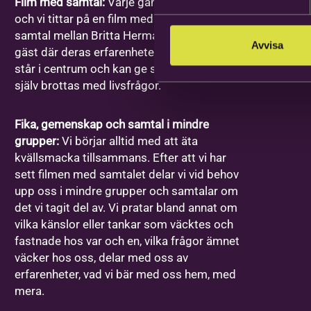
Film med samtal:
Varje gång har ett ämne
och vi tittar på en film med ett förinspelat
samtal mellan Britta Hermansson och en
Avvisa
gäst där deras erfarenheter och berättelser
står i centrum och kan ge stöd åt den som
själv brottas med livsfrågor.
Fika, gemenskap och samtal i mindre
grupper:
Vi börjar alltid med att äta
kvällsmacka tillsammans. Efter att vi har
sett filmen med samtalet delar vi vid behov
upp oss i mindre grupper och samtalar om
det vi tagit del av. Vi pratar bland annat om
vilka känslor eller tankar som väcktes och
fastnade hos var och en, vilka frågor ämnet
väcker hos oss, delar med oss av
erfarenheter, vad vi bär med oss hem, med
mera.