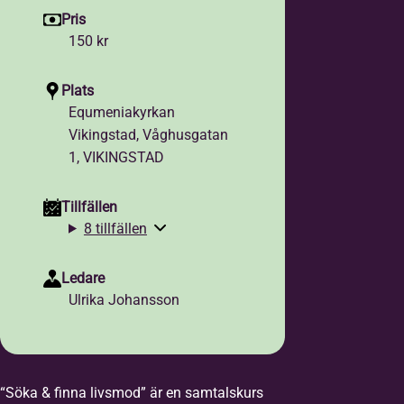
Pris
150 kr
Plats
Equmeniakyrkan
Vikingstad, Våghusgatan
1, VIKINGSTAD
Tillfällen
8 tillfällen
Ledare
Ulrika Johansson
“Söka & finna livsmod” är en samtalskurs