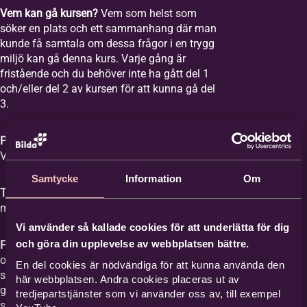
Vem kan gå kursen?
Vem som helst som
söker en plats och ett sammanhang där man
kunde få samtala om dessa frågor i en trygg
miljö kan gå denna kurs. Varje gång är
fristående och du behöver inte ha gått del 1
och/eller del 2 av kursen för att kunna gå del
3.
Plats:
Equmeniakyrkan Vikingstad,
Våghusgatan 1
Samtycke
Information
Om
Tid:
Vi samlas åtta tisdagar mellan kl. 18-20
med start tisdagen den 1 september 2026.
Vi använder så kallade cookies för att underlätta för dig
och göra din upplevelse av webbplatsen bättre.
Film med samtal:
Varje gång har ett ämne
och vi tittar på en film med ett förinspelat
En del cookies är nödvändiga för att kunna använda den
samtal mellan Britta Hermansson och en
här webbplatsen. Andra cookies placeras ut av
gäst där deras erfarenheter och berättelser
tredjepartstjänster som vi använder oss av, till exempel
står i centrum och kan ge stöd åt den som