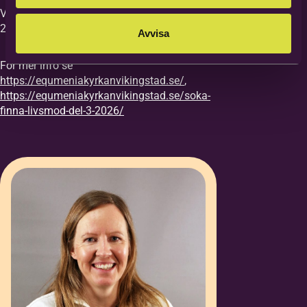
Vi vill ha din anmälan till kursen senast
27/8.
Avvisa
För mer info se
https://equmeniakyrkanvikingstad.se/
,
https://equmeniakyrkanvikingstad.se/soka-
finna-livsmod-del-3-2026/