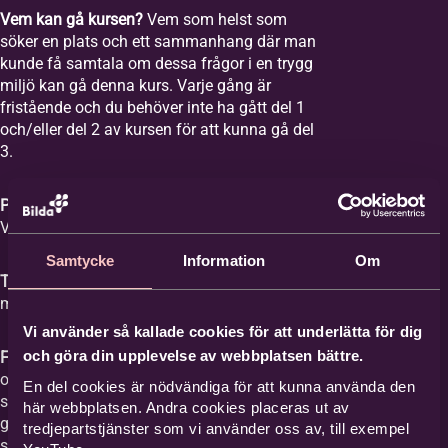
Vem kan gå kursen?
Vem som helst som
söker en plats och ett sammanhang där man
kunde få samtala om dessa frågor i en trygg
miljö kan gå denna kurs. Varje gång är
fristående och du behöver inte ha gått del 1
och/eller del 2 av kursen för att kunna gå del
3.
Plats:
Equmeniakyrkan Vikingstad,
Våghusgatan 1
Samtycke
Information
Om
Tid:
Vi samlas åtta tisdagar mellan kl. 18-20
med start tisdagen den 1 september 2026.
Vi använder så kallade cookies för att underlätta för dig
och göra din upplevelse av webbplatsen bättre.
Film med samtal:
Varje gång har ett ämne
och vi tittar på en film med ett förinspelat
En del cookies är nödvändiga för att kunna använda den
samtal mellan Britta Hermansson och en
här webbplatsen. Andra cookies placeras ut av
gäst där deras erfarenheter och berättelser
tredjepartstjänster som vi använder oss av, till exempel
står i centrum och kan ge stöd åt den som