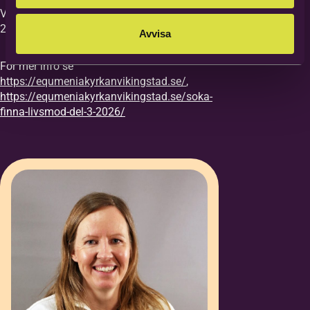
Vi vill ha din anmälan till kursen senast
27/8.
Avvisa
För mer info se
https://equmeniakyrkanvikingstad.se/
,
https://equmeniakyrkanvikingstad.se/soka-
finna-livsmod-del-3-2026/