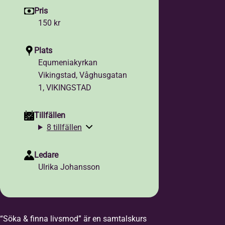
Pris
150 kr
Plats
Equmeniakyrkan
Vikingstad, Våghusgatan
1, VIKINGSTAD
Tillfällen
8 tillfällen
Ledare
Ulrika Johansson
“Söka & finna livsmod” är en samtalskurs