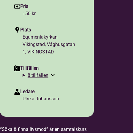
Pris
150 kr
Plats
Equmeniakyrkan
Vikingstad, Våghusgatan
1, VIKINGSTAD
Tillfällen
8 tillfällen
Ledare
Ulrika Johansson
“Söka & finna livsmod” är en samtalskurs