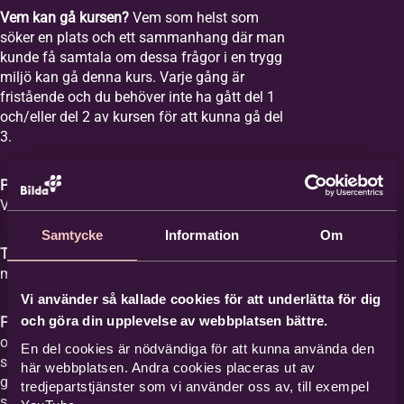
Vem kan gå kursen?
Vem som helst som
söker en plats och ett sammanhang där man
kunde få samtala om dessa frågor i en trygg
miljö kan gå denna kurs. Varje gång är
fristående och du behöver inte ha gått del 1
och/eller del 2 av kursen för att kunna gå del
3.
Plats:
Equmeniakyrkan Vikingstad,
Våghusgatan 1
Samtycke
Information
Om
Tid:
Vi samlas åtta tisdagar mellan kl. 18-20
med start tisdagen den 1 september 2026.
Vi använder så kallade cookies för att underlätta för dig
och göra din upplevelse av webbplatsen bättre.
Film med samtal:
Varje gång har ett ämne
och vi tittar på en film med ett förinspelat
En del cookies är nödvändiga för att kunna använda den
samtal mellan Britta Hermansson och en
här webbplatsen. Andra cookies placeras ut av
gäst där deras erfarenheter och berättelser
tredjepartstjänster som vi använder oss av, till exempel
står i centrum och kan ge stöd åt den som