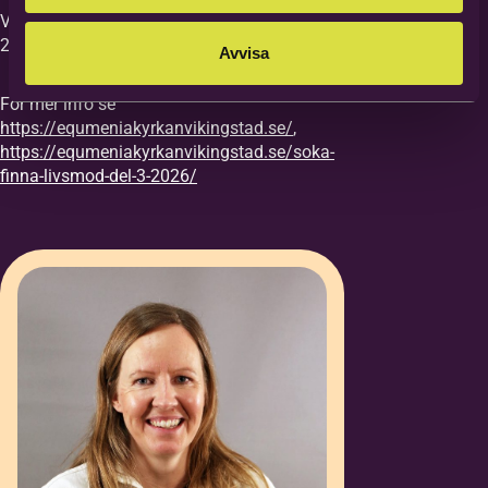
Vi vill ha din anmälan till kursen senast
27/8.
Avvisa
För mer info se
https://equmeniakyrkanvikingstad.se/
,
https://equmeniakyrkanvikingstad.se/soka-
finna-livsmod-del-3-2026/