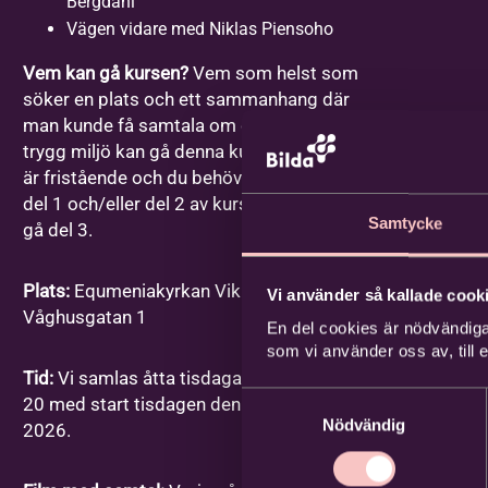
Bergdahl
Vägen vidare med Niklas Piensoho
Vem kan gå kursen?
Vem som helst som
söker en plats och ett sammanhang där
man kunde få samtala om dessa frågor i en
trygg miljö kan gå denna kurs. Varje gång
är fristående och du behöver inte ha gått
del 1 och/eller del 2 av kursen för att kunna
Samtycke
gå del 3.
Plats:
Equmeniakyrkan Vikingstad,
Vi använder så kallade cooki
Våghusgatan 1
En del cookies är nödvändiga
som vi använder oss av, till
Tid:
Vi samlas åtta tisdagar mellan kl. 18-
Samtyckesval
20 med start tisdagen den 1 september
Nödvändig
2026.