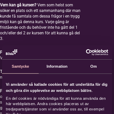
Vem kan gå kursen?
Vem som helst som
söker en plats och ett sammanhang där man
kunde få samtala om dessa frågor i en trygg
miljö kan gå denna kurs. Varje gång är
fristående och du behöver inte ha gått del 1
och/eller del 2 av kursen för att kunna gå del
3.
Plats:
Equmeniakyrkan Vikingstad,
Våghusgatan 1
Samtycke
Information
Om
Tid:
Vi samlas åtta tisdagar mellan kl. 18-20
med start tisdagen den 1 september 2026.
Vi använder så kallade cookies för att underlätta för dig
och göra din upplevelse av webbplatsen bättre.
Film med samtal:
Varje gång har ett ämne
och vi tittar på en film med ett förinspelat
En del cookies är nödvändiga för att kunna använda den
samtal mellan Britta Hermansson och en
här webbplatsen. Andra cookies placeras ut av
gäst där deras erfarenheter och berättelser
tredjepartstjänster som vi använder oss av, till exempel
står i centrum och kan ge stöd åt den som