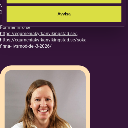
Vi vill ha din anmälan till kursen senast
27/8.
Avvisa
För mer info se
https://equmeniakyrkanvikingstad.se/
,
https://equmeniakyrkanvikingstad.se/soka-
finna-livsmod-del-3-2026/