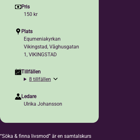
Pris
150 kr
Plats
Equmeniakyrkan
Vikingstad, Våghusgatan
1, VIKINGSTAD
Tillfällen
8 tillfällen
Ledare
Ulrika Johansson
“Söka & finna livsmod” är en samtalskurs