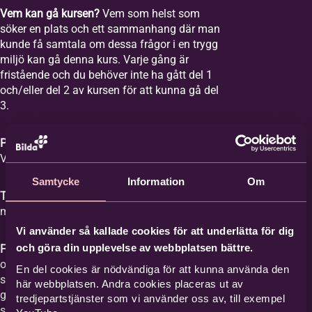
Vem kan gå kursen?
Vem som helst som
söker en plats och ett sammanhang där man
kunde få samtala om dessa frågor i en trygg
miljö kan gå denna kurs. Varje gång är
fristående och du behöver inte ha gått del 1
och/eller del 2 av kursen för att kunna gå del
3.
Plats:
Equmeniakyrkan Vikingstad,
Våghusgatan 1
Samtycke
Information
Om
Tid:
Vi samlas åtta tisdagar mellan kl. 18-20
med start tisdagen den 1 september 2026.
Vi använder så kallade cookies för att underlätta för dig
och göra din upplevelse av webbplatsen bättre.
Film med samtal:
Varje gång har ett ämne
och vi tittar på en film med ett förinspelat
En del cookies är nödvändiga för att kunna använda den
samtal mellan Britta Hermansson och en
här webbplatsen. Andra cookies placeras ut av
gäst där deras erfarenheter och berättelser
tredjepartstjänster som vi använder oss av, till exempel
står i centrum och kan ge stöd åt den som