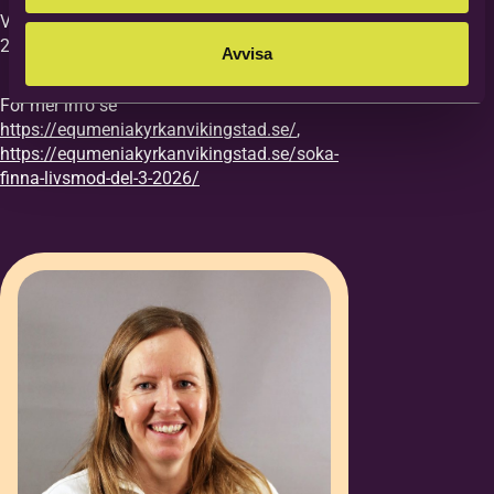
Vi vill ha din anmälan till kursen senast
27/8.
Avvisa
För mer info se
https://equmeniakyrkanvikingstad.se/
,
https://equmeniakyrkanvikingstad.se/soka-
finna-livsmod-del-3-2026/