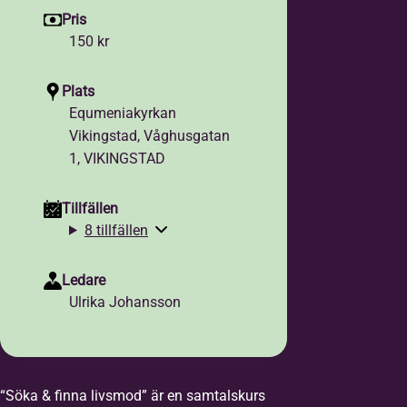
Pris
150 kr
Plats
Equmeniakyrkan
Vikingstad, Våghusgatan
1, VIKINGSTAD
Tillfällen
8 tillfällen
Ledare
Ulrika Johansson
“Söka & finna livsmod” är en samtalskurs