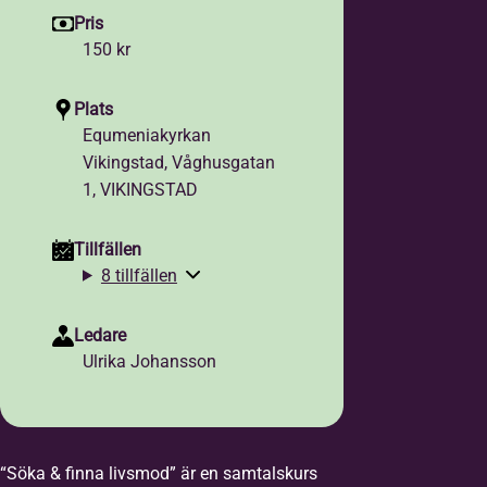
Pris
150 kr
Plats
Equmeniakyrkan
Vikingstad, Våghusgatan
1, VIKINGSTAD
Tillfällen
8 tillfällen
Ledare
Ulrika Johansson
“Söka & finna livsmod” är en samtalskurs