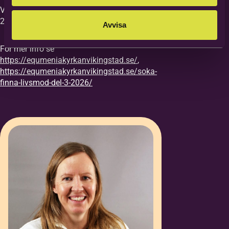
Vi vill ha din anmälan till kursen senast
27/8.
Avvisa
För mer info se
https://equmeniakyrkanvikingstad.se/
,
https://equmeniakyrkanvikingstad.se/soka-
finna-livsmod-del-3-2026/