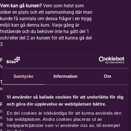
Vem kan gå kursen?
Vem som helst som
söker en plats och ett sammanhang där man
kunde få samtala om dessa frågor i en trygg
miljö kan gå denna kurs. Varje gång är
fristående och du behöver inte ha gått del 1
och/eller del 2 av kursen för att kunna gå del
3.
Plats:
Equmeniakyrkan Vikingstad,
Våghusgatan 1
Samtycke
Information
Om
Tid:
Vi samlas åtta tisdagar mellan kl. 18-20
med start tisdagen den 1 september 2026.
Vi använder så kallade cookies för att underlätta för dig
och göra din upplevelse av webbplatsen bättre.
Film med samtal:
Varje gång har ett ämne
och vi tittar på en film med ett förinspelat
En del cookies är nödvändiga för att kunna använda den
samtal mellan Britta Hermansson och en
här webbplatsen. Andra cookies placeras ut av
gäst där deras erfarenheter och berättelser
tredjepartstjänster som vi använder oss av, till exempel
står i centrum och kan ge stöd åt den som