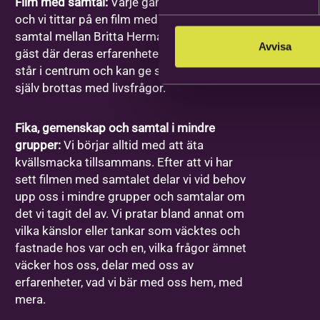
Film med samtal:
Varje gång har ett ämne
och vi tittar på en film med ett förinspelat
samtal mellan Britta Hermansson och en
Avvisa
gäst där deras erfarenheter och berättelser
står i centrum och kan ge stöd åt den som
själv brottas med livsfrågor.
Fika, gemenskap och samtal i mindre
grupper:
Vi börjar alltid med att äta
kvällsmacka tillsammans. Efter att vi har
sett filmen med samtalet delar vi vid behov
upp oss i mindre grupper och samtalar om
det vi tagit del av. Vi pratar bland annat om
vilka känslor eller tankar som väcktes och
fastnade hos var och en, vilka frågor ämnet
väcker hos oss, delar med oss av
erfarenheter, vad vi bär med oss hem, med
mera.