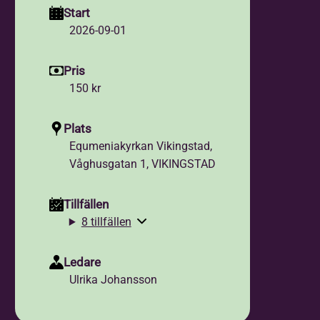
Start
2026-09-01
Pris
150 kr
Plats
Equmeniakyrkan Vikingstad,
Våghusgatan 1, VIKINGSTAD
Tillfällen
8 tillfällen
Ledare
Ulrika Johansson