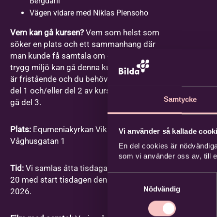
Bergdahl
Vägen vidare med Niklas Piensoho
Vem kan gå kursen?
Vem som helst som
söker en plats och ett sammanhang där
man kunde få samtala om dessa frågor i en
trygg miljö kan gå denna kurs. Varje gång
är fristående och du behöver inte ha gått
del 1 och/eller del 2 av kursen för att kunna
Samtycke
gå del 3.
Plats:
Equmeniakyrkan Vikingstad,
Vi använder så kallade cooki
Våghusgatan 1
En del cookies är nödvändiga
som vi använder oss av, till
Tid:
Vi samlas åtta tisdagar mellan kl. 18-
Samtyckesval
20 med start tisdagen den 1 september
Nödvändig
2026.