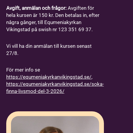
Avgift, anmälan och frågor:
Avgiften för
hela kursen är 150 kr. Den betalas in, efter
några gånger, till Equmeniakyrkan
Vikingstad på swish nr 123 351 69 37.
Vi vill ha din anmälan till kursen senast
27/8.
För mer info se
https://equmeniakyrkanvikingstad.se/
,
https://equmeniakyrkanvikingstad.se/soka-
finna-livsmod-del-3-2026/