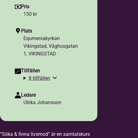
Pris
150 kr
Plats
Equmeniakyrkan
Vikingstad, Våghusgatan
1, VIKINGSTAD
Tillfällen
8 tillfällen
Ledare
Ulrika Johansson
“Söka & finna livsmod” är en samtalskurs