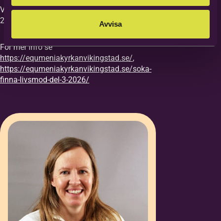
Vi vill ha din anmälan till kursen senast
27/8.
Avvisa
För mer info se
https://equmeniakyrkanvikingstad.se/
,
https://equmeniakyrkanvikingstad.se/soka-
finna-livsmod-del-3-2026/