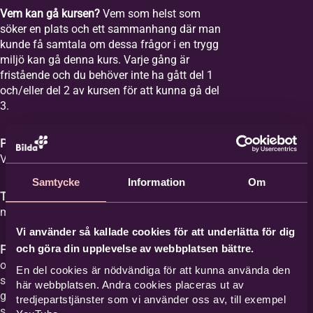
Vem kan gå kursen?
Vem som helst som
söker en plats och ett sammanhang där man
kunde få samtala om dessa frågor i en trygg
miljö kan gå denna kurs. Varje gång är
fristående och du behöver inte ha gått del 1
och/eller del 2 av kursen för att kunna gå del
3.
Plats:
Equmeniakyrkan Vikingstad,
Våghusgatan 1
Samtycke
Information
Om
Tid:
Vi samlas åtta tisdagar mellan kl. 18-20
med start tisdagen den 1 september 2026.
Vi använder så kallade cookies för att underlätta för dig
och göra din upplevelse av webbplatsen bättre.
Film med samtal:
Varje gång har ett ämne
och vi tittar på en film med ett förinspelat
En del cookies är nödvändiga för att kunna använda den
samtal mellan Britta Hermansson och en
här webbplatsen. Andra cookies placeras ut av
gäst där deras erfarenheter och berättelser
tredjepartstjänster som vi använder oss av, till exempel
står i centrum och kan ge stöd åt den som