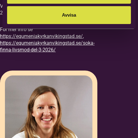
Vi vill ha din anmälan till kursen senast
27/8.
Avvisa
För mer info se
https://equmeniakyrkanvikingstad.se/
,
https://equmeniakyrkanvikingstad.se/soka-
finna-livsmod-del-3-2026/