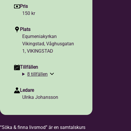
Pris
150 kr
Plats
Equmeniakyrkan
Vikingstad, Våghusgatan
1, VIKINGSTAD
Tillfällen
8 tillfällen
Ledare
Ulrika Johansson
“Söka & finna livsmod” är en samtalskurs