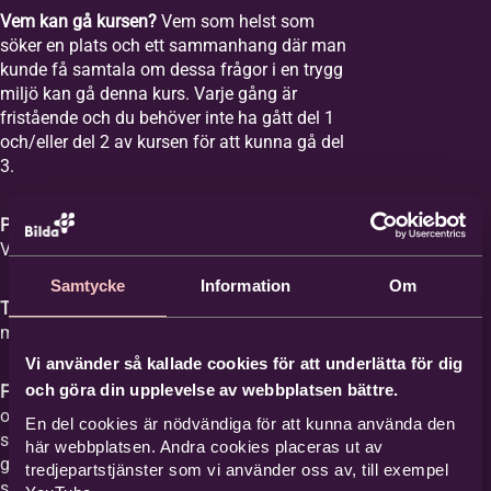
Vem kan gå kursen?
Vem som helst som
söker en plats och ett sammanhang där man
kunde få samtala om dessa frågor i en trygg
miljö kan gå denna kurs. Varje gång är
fristående och du behöver inte ha gått del 1
och/eller del 2 av kursen för att kunna gå del
3.
Plats:
Equmeniakyrkan Vikingstad,
Våghusgatan 1
Samtycke
Information
Om
Tid:
Vi samlas åtta tisdagar mellan kl. 18-20
med start tisdagen den 1 september 2026.
Vi använder så kallade cookies för att underlätta för dig
och göra din upplevelse av webbplatsen bättre.
Film med samtal:
Varje gång har ett ämne
och vi tittar på en film med ett förinspelat
En del cookies är nödvändiga för att kunna använda den
samtal mellan Britta Hermansson och en
här webbplatsen. Andra cookies placeras ut av
gäst där deras erfarenheter och berättelser
tredjepartstjänster som vi använder oss av, till exempel
står i centrum och kan ge stöd åt den som