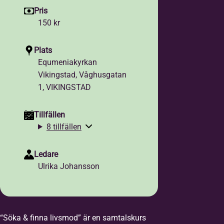
Pris
150 kr
Plats
Equmeniakyrkan
Vikingstad, Våghusgatan
1, VIKINGSTAD
Tillfällen
8 tillfällen
Ledare
Ulrika Johansson
“Söka & finna livsmod” är en samtalskurs