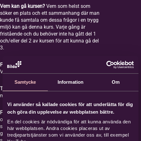
Vem kan gå kursen?
Vem som helst som
söker en plats och ett sammanhang där man
kunde få samtala om dessa frågor i en trygg
miljö kan gå denna kurs. Varje gång är
fristående och du behöver inte ha gått del 1
och/eller del 2 av kursen för att kunna gå del
3.
Plats:
Equmeniakyrkan Vikingstad,
Våghusgatan 1
Samtycke
Information
Om
Tid:
Vi samlas åtta tisdagar mellan kl. 18-20
med start tisdagen den 1 september 2026.
Vi använder så kallade cookies för att underlätta för dig
och göra din upplevelse av webbplatsen bättre.
Film med samtal:
Varje gång har ett ämne
och vi tittar på en film med ett förinspelat
En del cookies är nödvändiga för att kunna använda den
samtal mellan Britta Hermansson och en
här webbplatsen. Andra cookies placeras ut av
gäst där deras erfarenheter och berättelser
tredjepartstjänster som vi använder oss av, till exempel
står i centrum och kan ge stöd åt den som