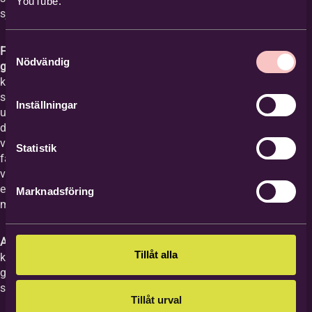
YouTube.
själv brottas med livsfrågor.
Samtyckesval
Fika, gemenskap och samtal i mindre
Nödvändig
grupper:
Vi börjar alltid med att äta
kvällsmacka tillsammans. Efter att vi har
sett filmen med samtalet delar vi vid behov
Inställningar
upp oss i mindre grupper och samtalar om
det vi tagit del av. Vi pratar bland annat om
vilka känslor eller tankar som väcktes och
Statistik
fastnade hos var och en, vilka frågor ämnet
väcker hos oss, delar med oss av
erfarenheter, vad vi bär med oss hem, med
Marknadsföring
mera.
Avgift, anmälan och frågor:
Avgiften för hela
Tillåt alla
kursen är 150 kr. Den betalas in, efter några
gånger, till Equmeniakyrkan Vikingstad på
swish nr 123 351 69 37.
Tillåt urval