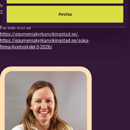
Vi vill ha din anmälan till kursen senast
27/8.
Avvisa
För mer info se
https://equmeniakyrkanvikingstad.se/
,
https://equmeniakyrkanvikingstad.se/soka-
finna-livsmod-del-3-2026/