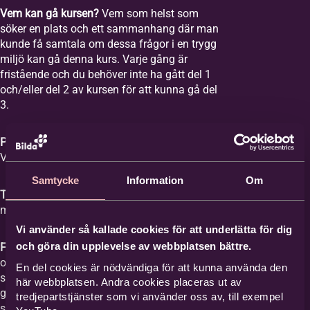
Vem kan gå kursen?
Vem som helst som
söker en plats och ett sammanhang där man
kunde få samtala om dessa frågor i en trygg
miljö kan gå denna kurs. Varje gång är
fristående och du behöver inte ha gått del 1
och/eller del 2 av kursen för att kunna gå del
3.
Plats:
Equmeniakyrkan Vikingstad,
Våghusgatan 1
Samtycke
Information
Om
Tid:
Vi samlas åtta tisdagar mellan kl. 18-20
med start tisdagen den 1 september 2026.
Vi använder så kallade cookies för att underlätta för dig
och göra din upplevelse av webbplatsen bättre.
Film med samtal:
Varje gång har ett ämne
och vi tittar på en film med ett förinspelat
En del cookies är nödvändiga för att kunna använda den
samtal mellan Britta Hermansson och en
här webbplatsen. Andra cookies placeras ut av
gäst där deras erfarenheter och berättelser
tredjepartstjänster som vi använder oss av, till exempel
står i centrum och kan ge stöd åt den som