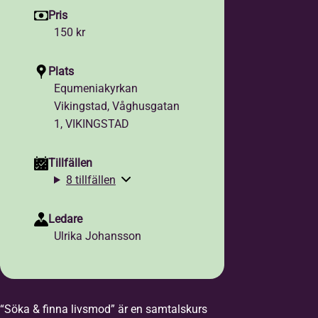
Pris
150 kr
Plats
Equmeniakyrkan
Vikingstad, Våghusgatan
1, VIKINGSTAD
Tillfällen
8 tillfällen
Ledare
Ulrika Johansson
“Söka & finna livsmod” är en samtalskurs