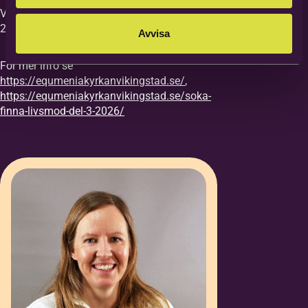
Vi vill ha din anmälan till kursen senast
27/8.
Avvisa
För mer info se
https://equmeniakyrkanvikingstad.se/
,
https://equmeniakyrkanvikingstad.se/soka-
finna-livsmod-del-3-2026/