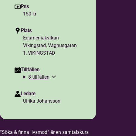
Pris
150 kr
Plats
Equmeniakyrkan
Vikingstad, Våghusgatan
1, VIKINGSTAD
Tillfällen
8 tillfällen
Ledare
Ulrika Johansson
“Söka & finna livsmod” är en samtalskurs