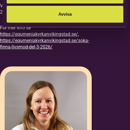
Vi vill ha din anmälan till kursen senast
27/8.
Avvisa
För mer info se
https://equmeniakyrkanvikingstad.se/
,
https://equmeniakyrkanvikingstad.se/soka-
finna-livsmod-del-3-2026/