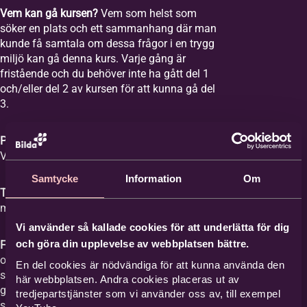
Vem kan gå kursen?
Vem som helst som
söker en plats och ett sammanhang där man
kunde få samtala om dessa frågor i en trygg
miljö kan gå denna kurs. Varje gång är
fristående och du behöver inte ha gått del 1
och/eller del 2 av kursen för att kunna gå del
3.
Plats:
Equmeniakyrkan Vikingstad,
Våghusgatan 1
Samtycke
Information
Om
Tid:
Vi samlas åtta tisdagar mellan kl. 18-20
med start tisdagen den 1 september 2026.
Vi använder så kallade cookies för att underlätta för dig
och göra din upplevelse av webbplatsen bättre.
Film med samtal:
Varje gång har ett ämne
och vi tittar på en film med ett förinspelat
En del cookies är nödvändiga för att kunna använda den
samtal mellan Britta Hermansson och en
här webbplatsen. Andra cookies placeras ut av
gäst där deras erfarenheter och berättelser
tredjepartstjänster som vi använder oss av, till exempel
står i centrum och kan ge stöd åt den som