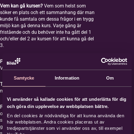
Vem kan gå kursen?
Vem som helst som
söker en plats och ett sammanhang där man
kunde få samtala om dessa frågor i en trygg
miljö kan gå denna kurs. Varje gång är
fristående och du behöver inte ha gått del 1
och/eller del 2 av kursen för att kunna gå del
3.
Plats:
Equmeniakyrkan Vikingstad,
Våghusgatan 1
Samtycke
Information
Om
Tid:
Vi samlas åtta tisdagar mellan kl. 18-20
med start tisdagen den 1 september 2026.
Vi använder så kallade cookies för att underlätta för dig
och göra din upplevelse av webbplatsen bättre.
Film med samtal:
Varje gång har ett ämne
och vi tittar på en film med ett förinspelat
En del cookies är nödvändiga för att kunna använda den
samtal mellan Britta Hermansson och en
här webbplatsen. Andra cookies placeras ut av
gäst där deras erfarenheter och berättelser
tredjepartstjänster som vi använder oss av, till exempel
står i centrum och kan ge stöd åt den som