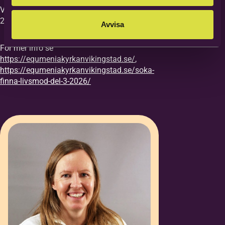
Vi vill ha din anmälan till kursen senast
27/8.
Avvisa
För mer info se
https://equmeniakyrkanvikingstad.se/
,
https://equmeniakyrkanvikingstad.se/soka-
finna-livsmod-del-3-2026/