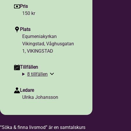
Pris
150 kr
Plats
Equmeniakyrkan
Vikingstad, Våghusgatan
1, VIKINGSTAD
Tillfällen
8 tillfällen
Ledare
Ulrika Johansson
“Söka & finna livsmod” är en samtalskurs