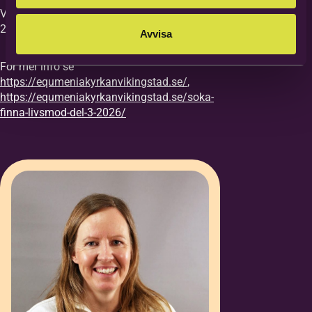
Vi vill ha din anmälan till kursen senast
27/8.
Avvisa
För mer info se
https://equmeniakyrkanvikingstad.se/
,
https://equmeniakyrkanvikingstad.se/soka-
finna-livsmod-del-3-2026/