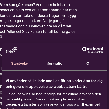
Vem kan gå kursen?
Vem som helst som
söker en plats och ett sammanhang där man
kunde få samtala om dessa frågor i en trygg
miljö kan gå denna kurs. Varje gång är
fristående och du behöver inte ha gått del 1
och/eller del 2 av kursen för att kunna gå del
3.
Plats:
Equmeniakyrkan Vikingstad,
Våghusgatan 1
Samtycke
Information
Om
Tid:
Vi samlas åtta tisdagar mellan kl. 18-20
med start tisdagen den 1 september 2026.
Vi använder så kallade cookies för att underlätta för dig
och göra din upplevelse av webbplatsen bättre.
Film med samtal:
Varje gång har ett ämne
och vi tittar på en film med ett förinspelat
En del cookies är nödvändiga för att kunna använda den
samtal mellan Britta Hermansson och en
här webbplatsen. Andra cookies placeras ut av
gäst där deras erfarenheter och berättelser
tredjepartstjänster som vi använder oss av, till exempel
står i centrum och kan ge stöd åt den som