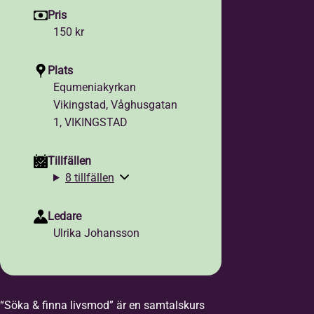
Pris
150 kr
Plats
Equmeniakyrkan
Vikingstad, Våghusgatan
1, VIKINGSTAD
Tillfällen
8 tillfällen
Ledare
Ulrika Johansson
“Söka & finna livsmod” är en samtalskurs