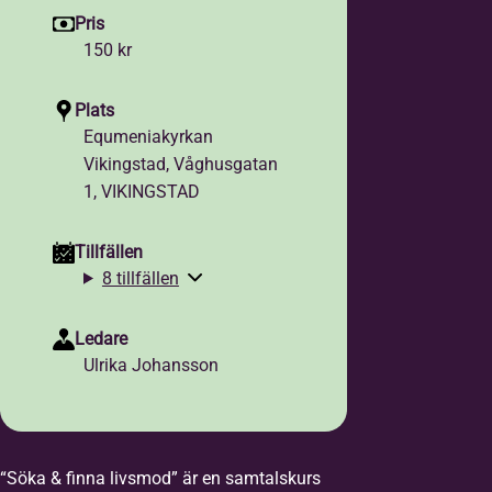
Pris
150 kr
Plats
Equmeniakyrkan
Vikingstad, Våghusgatan
1, VIKINGSTAD
Tillfällen
8 tillfällen
Ledare
Ulrika Johansson
“Söka & finna livsmod” är en samtalskurs