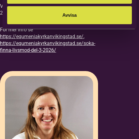
Vi vill ha din anmälan till kursen senast
27/8.
Avvisa
För mer info se
https://equmeniakyrkanvikingstad.se/
,
https://equmeniakyrkanvikingstad.se/soka-
finna-livsmod-del-3-2026/