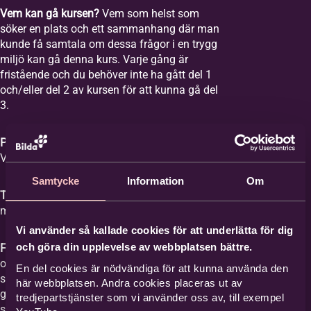
Vem kan gå kursen?
Vem som helst som
söker en plats och ett sammanhang där man
kunde få samtala om dessa frågor i en trygg
miljö kan gå denna kurs. Varje gång är
fristående och du behöver inte ha gått del 1
och/eller del 2 av kursen för att kunna gå del
3.
Plats:
Equmeniakyrkan Vikingstad,
Våghusgatan 1
Samtycke
Information
Om
Tid:
Vi samlas åtta tisdagar mellan kl. 18-20
med start tisdagen den 1 september 2026.
Vi använder så kallade cookies för att underlätta för dig
och göra din upplevelse av webbplatsen bättre.
Film med samtal:
Varje gång har ett ämne
och vi tittar på en film med ett förinspelat
En del cookies är nödvändiga för att kunna använda den
samtal mellan Britta Hermansson och en
här webbplatsen. Andra cookies placeras ut av
gäst där deras erfarenheter och berättelser
tredjepartstjänster som vi använder oss av, till exempel
står i centrum och kan ge stöd åt den som