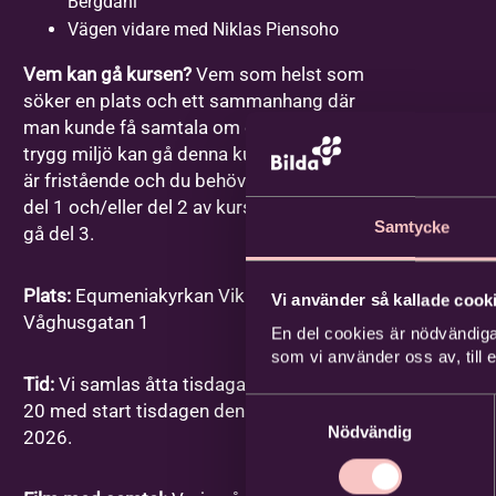
Bergdahl
Vägen vidare med Niklas Piensoho
Vem kan gå kursen?
Vem som helst som
söker en plats och ett sammanhang där
man kunde få samtala om dessa frågor i en
trygg miljö kan gå denna kurs. Varje gång
är fristående och du behöver inte ha gått
del 1 och/eller del 2 av kursen för att kunna
Samtycke
gå del 3.
Plats:
Equmeniakyrkan Vikingstad,
Vi använder så kallade cooki
Våghusgatan 1
En del cookies är nödvändiga
som vi använder oss av, till
Tid:
Vi samlas åtta tisdagar mellan kl. 18-
Samtyckesval
20 med start tisdagen den 1 september
Nödvändig
2026.