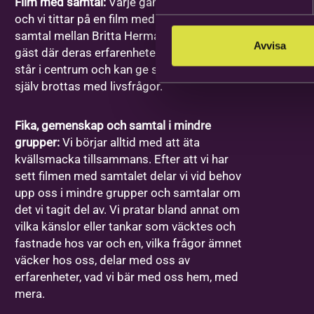
Film med samtal:
Varje gång har ett ämne
och vi tittar på en film med ett förinspelat
samtal mellan Britta Hermansson och en
Avvisa
gäst där deras erfarenheter och berättelser
står i centrum och kan ge stöd åt den som
själv brottas med livsfrågor.
Fika, gemenskap och samtal i mindre
grupper:
Vi börjar alltid med att äta
kvällsmacka tillsammans. Efter att vi har
sett filmen med samtalet delar vi vid behov
upp oss i mindre grupper och samtalar om
det vi tagit del av. Vi pratar bland annat om
vilka känslor eller tankar som väcktes och
fastnade hos var och en, vilka frågor ämnet
väcker hos oss, delar med oss av
erfarenheter, vad vi bär med oss hem, med
mera.