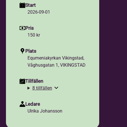
Start
2026-09-01
Pris
150 kr
Plats
Equmeniakyrkan Vikingstad,
Våghusgatan 1, VIKINGSTAD
Tillfällen
8 tillfällen
Ledare
Ulrika Johansson