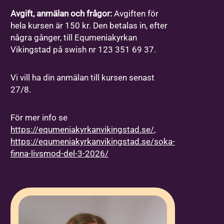
Avgift, anmälan och frågor:
Avgiften för
hela kursen är 150 kr. Den betalas in, efter
några gånger, till Equmeniakyrkan
Vikingstad på swish nr 123 351 69 37.
Vi vill ha din anmälan till kursen senast
27/8.
För mer info se
https://equmeniakyrkanvikingstad.se/
,
https://equmeniakyrkanvikingstad.se/soka-
finna-livsmod-del-3-2026/