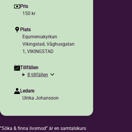
Pris
150 kr
Plats
Equmeniakyrkan
Vikingstad, Våghusgatan
1, VIKINGSTAD
Tillfällen
8 tillfällen
Ledare
Ulrika Johansson
“Söka & finna livsmod” är en samtalskurs