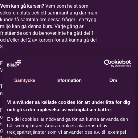
Vem kan gå kursen?
Vem som helst som
söker en plats och ett sammanhang där man
kunde få samtala om dessa frågor i en trygg
miljö kan gå denna kurs. Varje gång är
fristående och du behöver inte ha gått del 1
och/eller del 2 av kursen för att kunna gå del
3.
Plats:
Equmeniakyrkan Vikingstad,
Våghusgatan 1
Samtycke
Information
Om
Tid:
Vi samlas åtta tisdagar mellan kl. 18-20
med start tisdagen den 1 september 2026.
Vi använder så kallade cookies för att underlätta för dig
och göra din upplevelse av webbplatsen bättre.
Film med samtal:
Varje gång har ett ämne
och vi tittar på en film med ett förinspelat
En del cookies är nödvändiga för att kunna använda den
samtal mellan Britta Hermansson och en
här webbplatsen. Andra cookies placeras ut av
gäst där deras erfarenheter och berättelser
tredjepartstjänster som vi använder oss av, till exempel
står i centrum och kan ge stöd åt den som