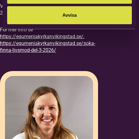
Vi vill ha din anmälan till kursen senast
27/8.
Avvisa
För mer info se
https://equmeniakyrkanvikingstad.se/
,
https://equmeniakyrkanvikingstad.se/soka-
finna-livsmod-del-3-2026/