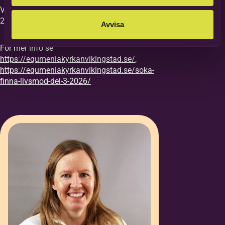
Vi vill ha din anmälan till kursen senast
27/8.
Avvisa
För mer info se
https://equmeniakyrkanvikingstad.se/
,
https://equmeniakyrkanvikingstad.se/soka-
finna-livsmod-del-3-2026/