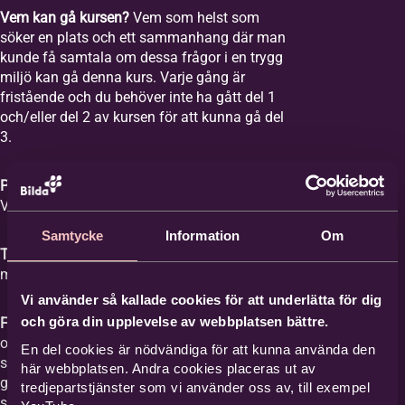
Vem kan gå kursen?
Vem som helst som
söker en plats och ett sammanhang där man
kunde få samtala om dessa frågor i en trygg
miljö kan gå denna kurs. Varje gång är
fristående och du behöver inte ha gått del 1
och/eller del 2 av kursen för att kunna gå del
3.
Plats:
Equmeniakyrkan Vikingstad,
Våghusgatan 1
Samtycke
Information
Om
Tid:
Vi samlas åtta tisdagar mellan kl. 18-20
med start tisdagen den 1 september 2026.
Vi använder så kallade cookies för att underlätta för dig
och göra din upplevelse av webbplatsen bättre.
Film med samtal:
Varje gång har ett ämne
och vi tittar på en film med ett förinspelat
En del cookies är nödvändiga för att kunna använda den
samtal mellan Britta Hermansson och en
här webbplatsen. Andra cookies placeras ut av
gäst där deras erfarenheter och berättelser
tredjepartstjänster som vi använder oss av, till exempel
står i centrum och kan ge stöd åt den som