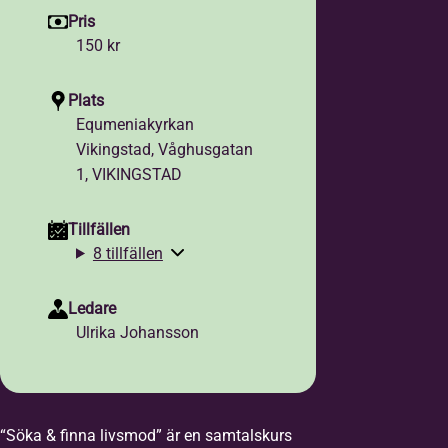
Pris
150 kr
Plats
Equmeniakyrkan
Vikingstad, Våghusgatan
1, VIKINGSTAD
Tillfällen
8 tillfällen
Ledare
Ulrika Johansson
“Söka & finna livsmod” är en samtalskurs