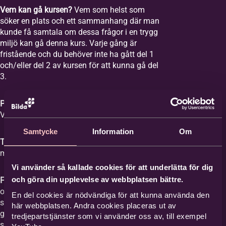
Vem kan gå kursen?
Vem som helst som
söker en plats och ett sammanhang där man
kunde få samtala om dessa frågor i en trygg
miljö kan gå denna kurs. Varje gång är
fristående och du behöver inte ha gått del 1
och/eller del 2 av kursen för att kunna gå del
3.
Plats:
Equmeniakyrkan Vikingstad,
Våghusgatan 1
Samtycke
Information
Om
Tid:
Vi samlas åtta tisdagar mellan kl. 18-20
med start tisdagen den 1 september 2026.
Vi använder så kallade cookies för att underlätta för dig
och göra din upplevelse av webbplatsen bättre.
Film med samtal:
Varje gång har ett ämne
och vi tittar på en film med ett förinspelat
En del cookies är nödvändiga för att kunna använda den
samtal mellan Britta Hermansson och en
här webbplatsen. Andra cookies placeras ut av
gäst där deras erfarenheter och berättelser
tredjepartstjänster som vi använder oss av, till exempel
står i centrum och kan ge stöd åt den som