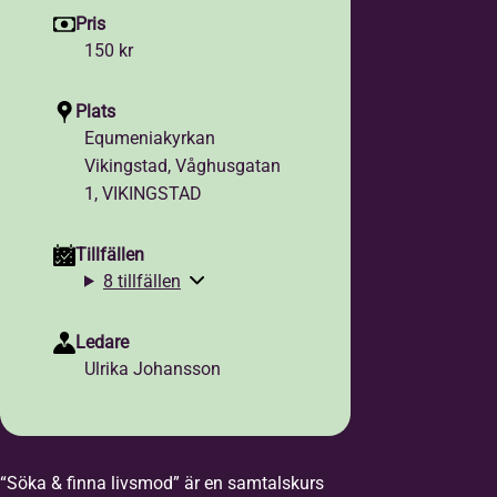
Pris
150 kr
Plats
Equmeniakyrkan
Vikingstad, Våghusgatan
1, VIKINGSTAD
Tillfällen
8 tillfällen
Ledare
Ulrika Johansson
“Söka & finna livsmod” är en samtalskurs