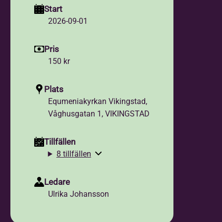
Start
2026-09-01
Pris
150 kr
Plats
Equmeniakyrkan Vikingstad,
Våghusgatan 1, VIKINGSTAD
Tillfällen
8 tillfällen
Ledare
Ulrika Johansson