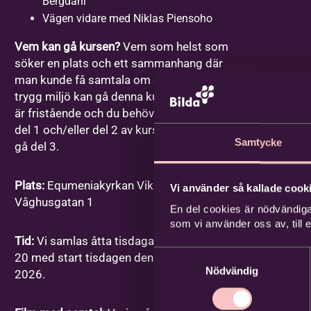
Bergdahl
Vägen vidare med Niklas Piensoho
Vem kan gå kursen?
Vem som helst som
söker en plats och ett sammanhang där
man kunde få samtala om dessa frågor i en
trygg miljö kan gå denna kurs. Varje gång
är fristående och du behöver inte ha gått
del 1 och/eller del 2 av kursen för att kunna
Samtycke
gå del 3.
Plats:
Equmeniakyrkan Vikingstad,
Vi använder så kallade cooki
Våghusgatan 1
En del cookies är nödvändiga
som vi använder oss av, till
Tid:
Vi samlas åtta tisdagar mellan kl. 18-
Samtyckesval
20 med start tisdagen den 1 september
Nödvändig
2026.