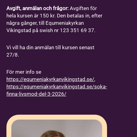
Avgift, anmälan och frågor:
Avgiften för
hela kursen är 150 kr. Den betalas in, efter
några gånger, till Equmeniakyrkan
Vikingstad på swish nr 123 351 69 37.
Vi vill ha din anmälan till kursen senast
27/8.
För mer info se
https://equmeniakyrkanvikingstad.se/
,
https://equmeniakyrkanvikingstad.se/soka-
finna-livsmod-del-3-2026/