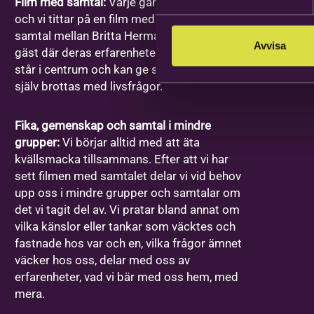
Film med samtal:
Varje gång har ett ämne
och vi tittar på en film med ett förinspelat
samtal mellan Britta Hermansson och en
Avvisa
gäst där deras erfarenheter och berättelser
står i centrum och kan ge stöd åt den som
själv brottas med livsfrågor.
Fika, gemenskap och samtal i mindre
grupper:
Vi börjar alltid med att äta
kvällsmacka tillsammans. Efter att vi har
sett filmen med samtalet delar vi vid behov
upp oss i mindre grupper och samtalar om
det vi tagit del av. Vi pratar bland annat om
vilka känslor eller tankar som väcktes och
fastnade hos var och en, vilka frågor ämnet
väcker hos oss, delar med oss av
erfarenheter, vad vi bär med oss hem, med
mera.