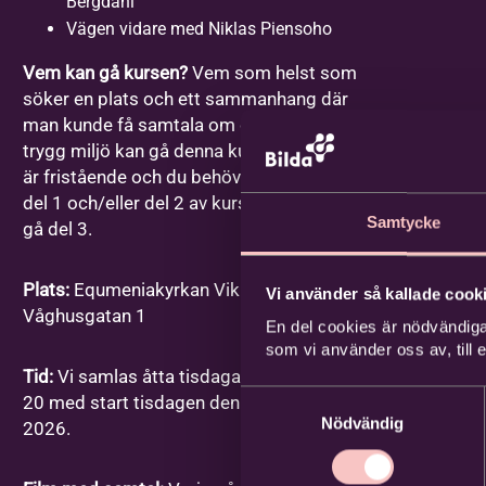
Bergdahl
Vägen vidare med Niklas Piensoho
Vem kan gå kursen?
Vem som helst som
söker en plats och ett sammanhang där
man kunde få samtala om dessa frågor i en
trygg miljö kan gå denna kurs. Varje gång
är fristående och du behöver inte ha gått
del 1 och/eller del 2 av kursen för att kunna
Samtycke
gå del 3.
Plats:
Equmeniakyrkan Vikingstad,
Vi använder så kallade cooki
Våghusgatan 1
En del cookies är nödvändiga
som vi använder oss av, till
Tid:
Vi samlas åtta tisdagar mellan kl. 18-
Samtyckesval
20 med start tisdagen den 1 september
Nödvändig
2026.