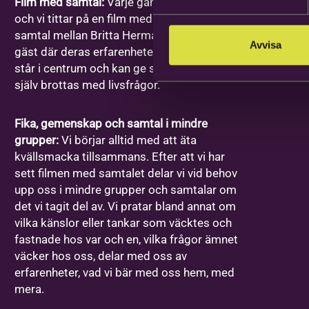
Film med samtal:
Varje gång har ett ämne
och vi tittar på en film med ett förinspelat
samtal mellan Britta Hermansson och en
Avvisa
gäst där deras erfarenheter och berättelser
står i centrum och kan ge stöd åt den som
själv brottas med livsfrågor.
Fika, gemenskap och samtal i mindre
grupper:
Vi börjar alltid med att äta
kvällsmacka tillsammans. Efter att vi har
sett filmen med samtalet delar vi vid behov
upp oss i mindre grupper och samtalar om
det vi tagit del av. Vi pratar bland annat om
vilka känslor eller tankar som väcktes och
fastnade hos var och en, vilka frågor ämnet
väcker hos oss, delar med oss av
erfarenheter, vad vi bär med oss hem, med
mera.