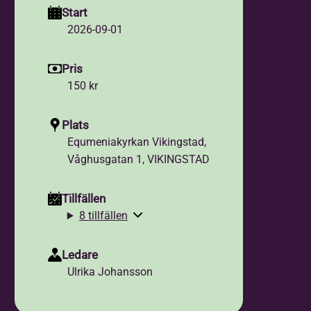
Start
2026-09-01
Pris
150 kr
Plats
Equmeniakyrkan Vikingstad,
Våghusgatan 1, VIKINGSTAD
Tillfällen
8 tillfällen
Ledare
Ulrika Johansson