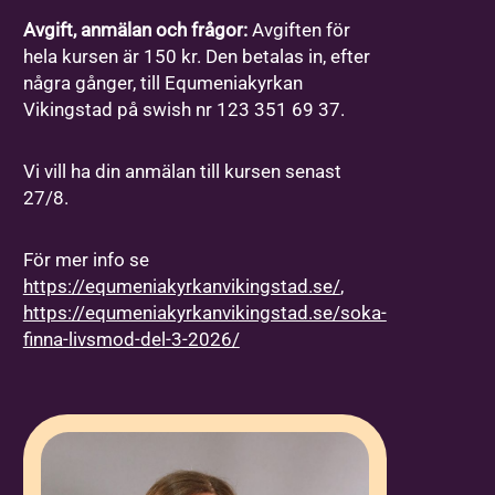
Avgift, anmälan och frågor:
Avgiften för
hela kursen är 150 kr. Den betalas in, efter
några gånger, till Equmeniakyrkan
Vikingstad på swish nr 123 351 69 37.
Vi vill ha din anmälan till kursen senast
27/8.
För mer info se
https://equmeniakyrkanvikingstad.se/
,
https://equmeniakyrkanvikingstad.se/soka-
finna-livsmod-del-3-2026/