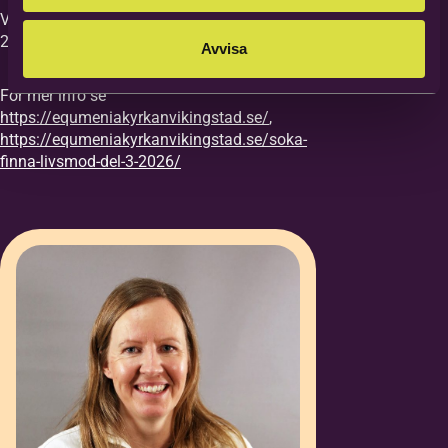
Vi vill ha din anmälan till kursen senast
27/8.
Avvisa
För mer info se
https://equmeniakyrkanvikingstad.se/
,
https://equmeniakyrkanvikingstad.se/soka-
finna-livsmod-del-3-2026/