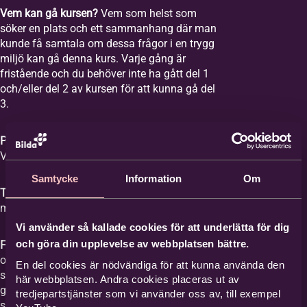
Vem kan gå kursen?
Vem som helst som
söker en plats och ett sammanhang där man
kunde få samtala om dessa frågor i en trygg
miljö kan gå denna kurs. Varje gång är
fristående och du behöver inte ha gått del 1
och/eller del 2 av kursen för att kunna gå del
3.
Plats:
Equmeniakyrkan Vikingstad,
Våghusgatan 1
Samtycke
Information
Om
Tid:
Vi samlas åtta tisdagar mellan kl. 18-20
med start tisdagen den 1 september 2026.
Vi använder så kallade cookies för att underlätta för dig
och göra din upplevelse av webbplatsen bättre.
Film med samtal:
Varje gång har ett ämne
och vi tittar på en film med ett förinspelat
En del cookies är nödvändiga för att kunna använda den
samtal mellan Britta Hermansson och en
här webbplatsen. Andra cookies placeras ut av
gäst där deras erfarenheter och berättelser
tredjepartstjänster som vi använder oss av, till exempel
står i centrum och kan ge stöd åt den som