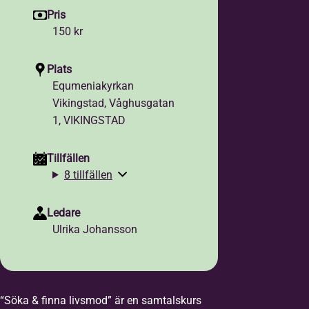
Pris
150 kr
Plats
Equmeniakyrkan
Vikingstad, Våghusgatan
1, VIKINGSTAD
Tillfällen
8 tillfällen
Ledare
Ulrika Johansson
“Söka & finna livsmod” är en samtalskurs