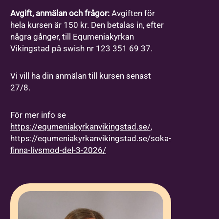
Avgift, anmälan och frågor:
Avgiften för
hela kursen är 150 kr. Den betalas in, efter
några gånger, till Equmeniakyrkan
Vikingstad på swish nr 123 351 69 37.
Vi vill ha din anmälan till kursen senast
27/8.
För mer info se
https://equmeniakyrkanvikingstad.se/
,
https://equmeniakyrkanvikingstad.se/soka-
finna-livsmod-del-3-2026/