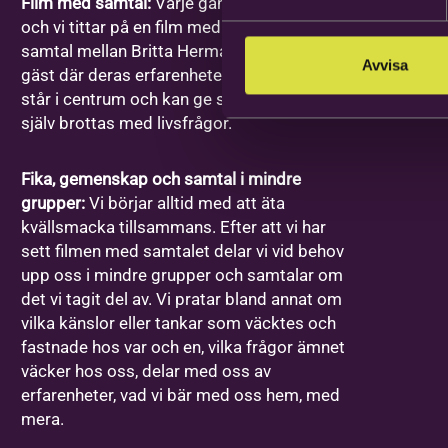
Film med samtal:
Varje gång har ett ämne
och vi tittar på en film med ett förinspelat
samtal mellan Britta Hermansson och en
Avvisa
gäst där deras erfarenheter och berättelser
står i centrum och kan ge stöd åt den som
själv brottas med livsfrågor.
Fika, gemenskap och samtal i mindre
grupper:
Vi börjar alltid med att äta
kvällsmacka tillsammans. Efter att vi har
sett filmen med samtalet delar vi vid behov
upp oss i mindre grupper och samtalar om
det vi tagit del av. Vi pratar bland annat om
vilka känslor eller tankar som väcktes och
fastnade hos var och en, vilka frågor ämnet
väcker hos oss, delar med oss av
erfarenheter, vad vi bär med oss hem, med
mera.