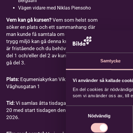
Bergdahl
Vägen vidare med Niklas Piensoho
Vem kan gå kursen?
Vem som helst som
söker en plats och ett sammanhang där
man kunde få samtala om dessa frågor i en
trygg miljö kan gå denna kurs. Varje gång
är fristående och du behöver inte ha gått
del 1 och/eller del 2 av kursen för att kunna
Samtycke
gå del 3.
Plats:
Equmeniakyrkan Vikingstad,
Vi använder så kallade cooki
Våghusgatan 1
En del cookies är nödvändiga
som vi använder oss av, till
Tid:
Vi samlas åtta tisdagar mellan kl. 18-
Samtyckesval
20 med start tisdagen den 1 september
Nödvändig
2026.