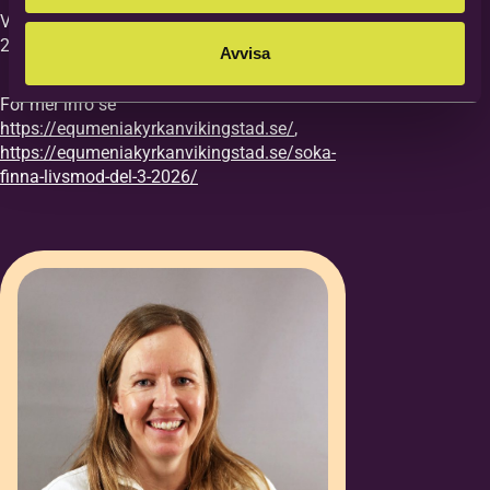
Vi vill ha din anmälan till kursen senast
27/8.
Avvisa
För mer info se
https://equmeniakyrkanvikingstad.se/
,
https://equmeniakyrkanvikingstad.se/soka-
finna-livsmod-del-3-2026/