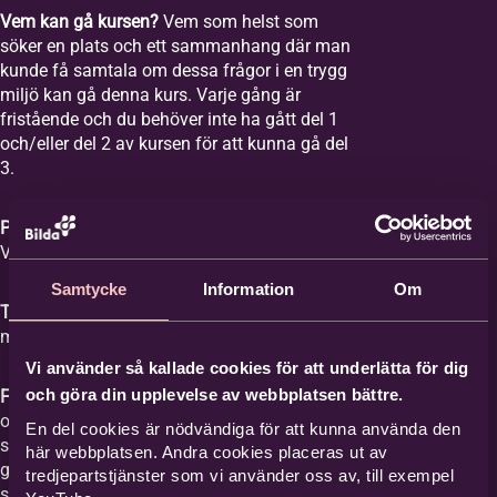
Vem kan gå kursen?
Vem som helst som
söker en plats och ett sammanhang där man
kunde få samtala om dessa frågor i en trygg
miljö kan gå denna kurs. Varje gång är
fristående och du behöver inte ha gått del 1
och/eller del 2 av kursen för att kunna gå del
3.
Plats:
Equmeniakyrkan Vikingstad,
Våghusgatan 1
Samtycke
Information
Om
Tid:
Vi samlas åtta tisdagar mellan kl. 18-20
med start tisdagen den 1 september 2026.
Vi använder så kallade cookies för att underlätta för dig
och göra din upplevelse av webbplatsen bättre.
Film med samtal:
Varje gång har ett ämne
och vi tittar på en film med ett förinspelat
En del cookies är nödvändiga för att kunna använda den
samtal mellan Britta Hermansson och en
här webbplatsen. Andra cookies placeras ut av
gäst där deras erfarenheter och berättelser
tredjepartstjänster som vi använder oss av, till exempel
står i centrum och kan ge stöd åt den som