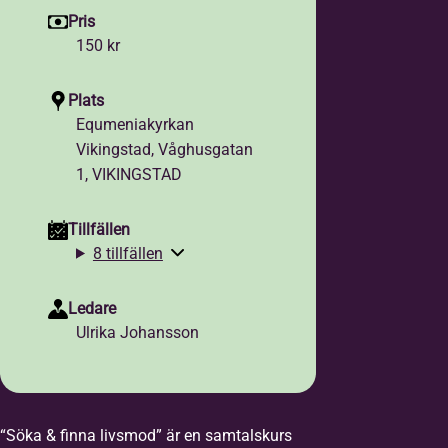
Pris
150 kr
Plats
Equmeniakyrkan
Vikingstad, Våghusgatan
1, VIKINGSTAD
Tillfällen
8 tillfällen
Ledare
Ulrika Johansson
“Söka & finna livsmod” är en samtalskurs