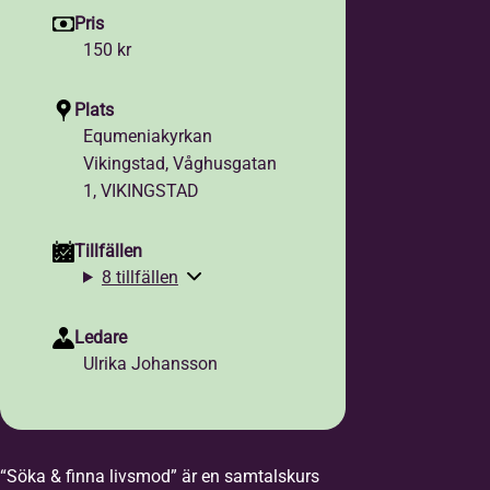
Pris
150 kr
Plats
Equmeniakyrkan
Vikingstad, Våghusgatan
1, VIKINGSTAD
Tillfällen
8 tillfällen
Ledare
Ulrika Johansson
“Söka & finna livsmod” är en samtalskurs