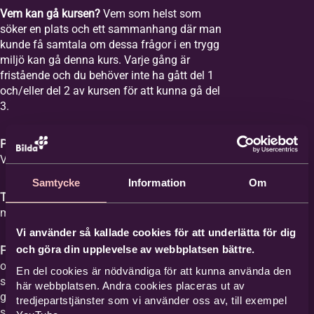
Vem kan gå kursen?
Vem som helst som
söker en plats och ett sammanhang där man
kunde få samtala om dessa frågor i en trygg
miljö kan gå denna kurs. Varje gång är
fristående och du behöver inte ha gått del 1
och/eller del 2 av kursen för att kunna gå del
3.
Plats:
Equmeniakyrkan Vikingstad,
Våghusgatan 1
Samtycke
Information
Om
Tid:
Vi samlas åtta tisdagar mellan kl. 18-20
med start tisdagen den 1 september 2026.
Vi använder så kallade cookies för att underlätta för dig
och göra din upplevelse av webbplatsen bättre.
Film med samtal:
Varje gång har ett ämne
och vi tittar på en film med ett förinspelat
En del cookies är nödvändiga för att kunna använda den
samtal mellan Britta Hermansson och en
här webbplatsen. Andra cookies placeras ut av
gäst där deras erfarenheter och berättelser
tredjepartstjänster som vi använder oss av, till exempel
står i centrum och kan ge stöd åt den som