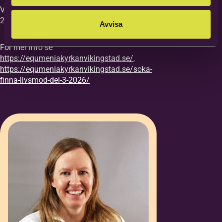
Vi vill ha din anmälan till kursen senast
27/8.
Avvisa
För mer info se
https://equmeniakyrkanvikingstad.se/
,
https://equmeniakyrkanvikingstad.se/soka-
finna-livsmod-del-3-2026/