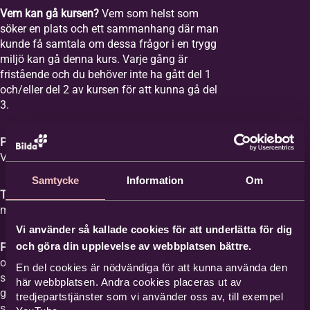
Vem kan gå kursen?
Vem som helst som
söker en plats och ett sammanhang där man
kunde få samtala om dessa frågor i en trygg
miljö kan gå denna kurs. Varje gång är
fristående och du behöver inte ha gått del 1
och/eller del 2 av kursen för att kunna gå del
3.
Plats:
Equmeniakyrkan Vikingstad,
Våghusgatan 1
Samtycke
Information
Om
Tid:
Vi samlas åtta tisdagar mellan kl. 18-20
med start tisdagen den 1 september 2026.
Vi använder så kallade cookies för att underlätta för dig
och göra din upplevelse av webbplatsen bättre.
Film med samtal:
Varje gång har ett ämne
och vi tittar på en film med ett förinspelat
En del cookies är nödvändiga för att kunna använda den
samtal mellan Britta Hermansson och en
här webbplatsen. Andra cookies placeras ut av
gäst där deras erfarenheter och berättelser
tredjepartstjänster som vi använder oss av, till exempel
står i centrum och kan ge stöd åt den som