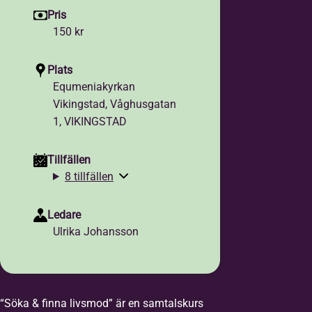
Pris
150 kr
Plats
Equmeniakyrkan
Vikingstad, Våghusgatan
1, VIKINGSTAD
Tillfällen
8 tillfällen
Ledare
Ulrika Johansson
“Söka & finna livsmod” är en samtalskurs