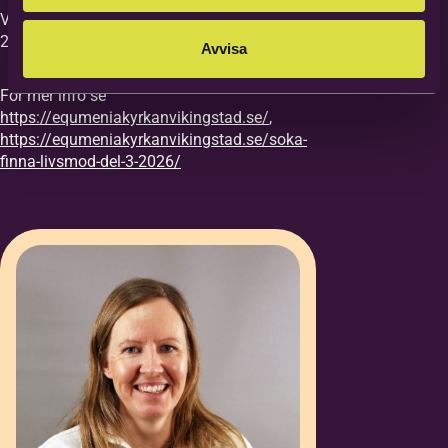
Vi vill ha din anmälan till kursen senast
27/8.
Avvisa
För mer info se
https://equmeniakyrkanvikingstad.se/
,
https://equmeniakyrkanvikingstad.se/soka-
finna-livsmod-del-3-2026/